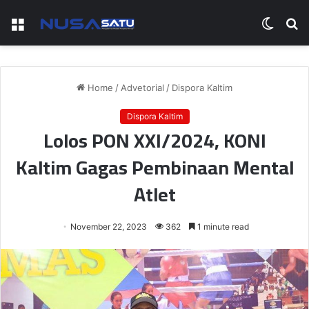
Menu
Switch
S
skin
fo
Home
/
Advetorial
/
Dispora Kaltim
Dispora Kaltim
Lolos PON XXI/2024, KONI
Kaltim Gagas Pembinaan Mental
Atlet
November 22, 2023
362
1 minute read