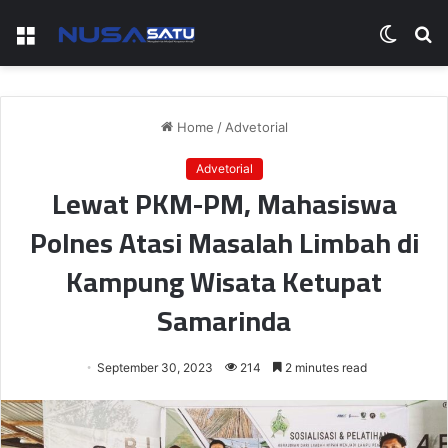
Menu
Switch
S
skin
fo
Home
/
Advetorial
Advetorial
Lewat PKM-PM, Mahasiswa
Polnes Atasi Masalah Limbah di
Kampung Wisata Ketupat
Samarinda
September 30, 2023
214
2 minutes read