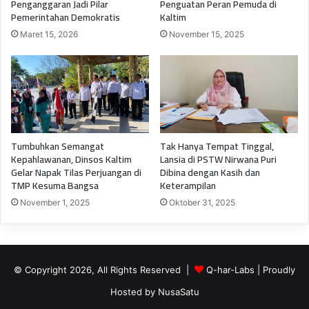
Penganggaran Jadi Pilar
Penguatan Peran Pemuda di
Pemerintahan Demokratis
Kaltim
Maret 15, 2026
November 15, 2025
Tumbuhkan Semangat
Tak Hanya Tempat Tinggal,
Kepahlawanan, Dinsos Kaltim
Lansia di PSTW Nirwana Puri
Gelar Napak Tilas Perjuangan di
Dibina dengan Kasih dan
TMP Kesuma Bangsa
Keterampilan
November 1, 2025
Oktober 31, 2025
© Copyright 2026, All Rights Reserved |
Q-har-Labs
| Proudly
Hosted by
NusaSatu