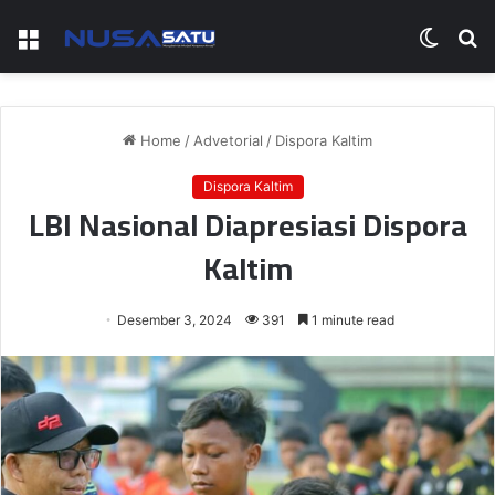
Menu
Switch
S
skin
fo
Home
/
Advetorial
/
Dispora Kaltim
Dispora Kaltim
LBI Nasional Diapresiasi Dispora
Kaltim
Desember 3, 2024
391
1 minute read