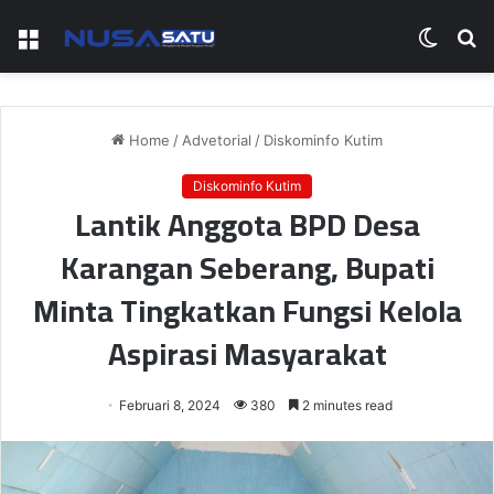
Menu
Switch
S
skin
fo
Home
/
Advetorial
/
Diskominfo Kutim
Diskominfo Kutim
Lantik Anggota BPD Desa
Karangan Seberang, Bupati
Minta Tingkatkan Fungsi Kelola
Aspirasi Masyarakat
Februari 8, 2024
380
2 minutes read