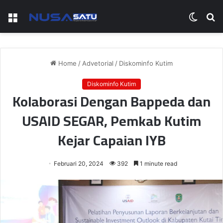
Menu
Switch
S
skin
fo
Home
/
Advetorial
/
Diskominfo Kutim
Diskominfo Kutim
Kolaborasi Dengan Bappeda dan
USAID SEGAR, Pemkab Kutim
Kejar Capaian IYB
Februari 20, 2024
392
1 minute read