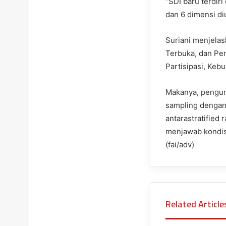
“SDI baru terdiri
dan 6 dimensi di
Suriani menjelas
Terbuka, dan Per
Partisipasi, Keb
Makanya, pengump
sampling dengan 
antarastratified
menjawab kondis
(fai/adv)
Related Article