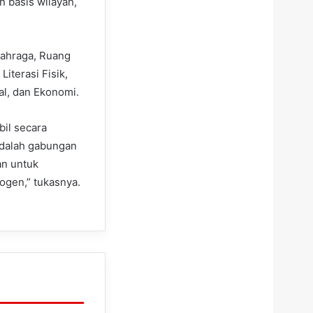
n basis wilayah,
lahraga, Ruang
iterasi Fisik,
al, dan Ekonomi.
bil secara
adalah gabungan
an untuk
ogen,” tukasnya.