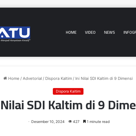
HOME
VIDEO
NEWS
INFOG
Home
/
Advetorial
/
Dispora Kaltim
/
Ini Nilai SDI Kaltim di 9 Dimensi
Dispora Kaltim
 Nilai SDI Kaltim di 9 Dim
Desember 10, 2024
427
1 minute read
er