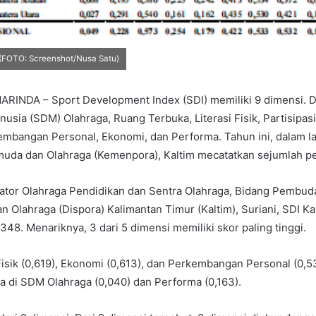
(FOTO: Screenshot/Nusa Satu)
INDA – Sport Development Index (SDI) memiliki 9 dimensi. D
sia (SDM) Olahraga, Ruang Terbuka, Literasi Fisik, Partisipas
embangan Personal, Ekonomi, dan Performa. Tahun ini, dalam l
uda dan Olahraga (Kemenpora), Kaltim mecatatkan sejumlah pen
ator Olahraga Pendidikan dan Sentra Olahraga, Bidang Pembud
 Olahraga (Dispora) Kalimantan Timur (Kaltim), Suriani, SDI Kal
348. Menariknya, 3 dari 5 dimensi memiliki skor paling tinggi.
 Fisik (0,619), Ekonomi (0,613), dan Perkembangan Personal (0,
a di SDM Olahraga (0,040) dan Performa (0,163).