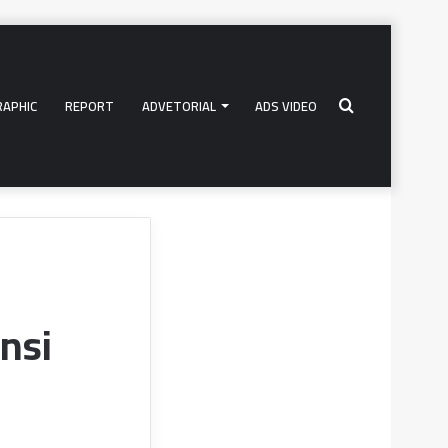
RAPHIC
REPORT
ADVETORIAL
ADS VIDEO
Search
for
ensi