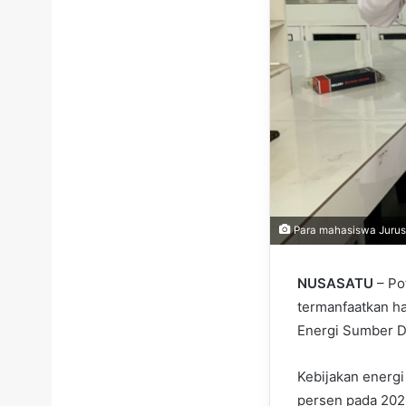
Para mahasiswa Jurusa
NUSASATU
– Po
termanfaatkan ha
Energi Sumber D
Kebijakan energi
persen pada 202