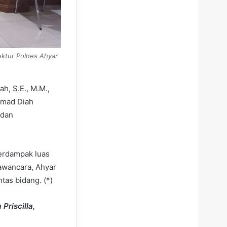
ektur Polnes Ahyar
h, S.E., M.M.,
mmad Diah
 dan
berdampak luas
wawancara, Ahyar
as bidang. (*)
Priscilla,