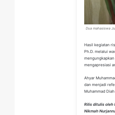
Dua mahasiswa Jur
Hasil kegiatan r
Ph.D. melalui w
mengungkapkan r
mengapresiasi a
Ahyar Muhammad D
dan menjadi refe
Muhammad Diah b
Rilis ditulis o
Nikmah Nurjann