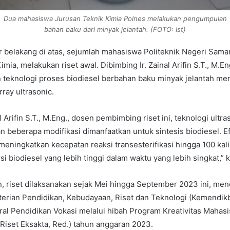
Dua mahasiswa Jurusan Teknik Kimia Polnes melakukan pengumpulan
bahan baku dari minyak jelantah. (FOTO: Ist)
r belakang di atas, sejumlah mahasiswa Politeknik Negeri Sama
mia, melakukan riset awal. Dibimbing Ir. Zainal Arifin S.T., M.E
eknologi proses biodiesel berbahan baku minyak jelantah m
ray ultrasonic.
l Arifin S.T., M.Eng., dosen pembimbing riset ini, teknologi ultra
 beberapa modifikasi dimanfaatkan untuk sintesis biodiesel. Ef
meningkatkan kecepatan reaksi transesterifikasi hingga 100 kali
i biodiesel yang lebih tinggi dalam waktu yang lebih singkat,” 
, riset dilaksanakan sejak Mei hingga September 2023 ini, me
erian Pendidikan, Kebudayaan, Riset dan Teknologi (Kemendikb
ral Pendidikan Vokasi melalui hibah Program Kreativitas Mahas
iset Eksakta, Red.) tahun anggaran 2023.