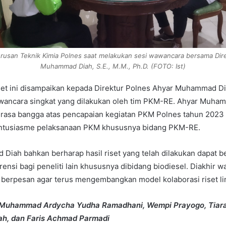
usan Teknik Kimia Polnes saat melakukan sesi wawancara bersama Dir
Muhammad Diah, S.E., M.M., Ph.D. (FOTO: Ist)
iset ini disampaikan kepada Direktur Polnes Ahyar Muhammad Dia
awancara singkat yang dilakukan oleh tim PKM-RE. Ahyar Muha
asa bangga atas pencapaian kegiatan PKM Polnes tahun 2023
ntusiasme pelaksanaan PKM khususnya bidang PKM-RE.
iah bahkan berharap hasil riset yang telah dilakukan dapat 
rensi bagi peneliti lain khususnya dibidang biodiesel. Diakhir 
erpesan agar terus mengembangkan model kolaborasi riset lint
leh Muhammad Ardycha Yudha Ramadhani, Wempi Prayogo, Tiara 
ah, dan Faris Achmad Parmadi