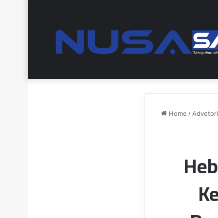
Home
/
Advetori
Heb
Ke