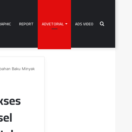
RAPHIC
REPORT
ADVETORIAL
ADS VIDEO
Search
rbahan Baku Minyak
for
kses
sel