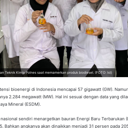
n Teknik Kimia Polnes saat memamerkan produk biodiesel. (FOTO: Ist)
tensi bioenergi di Indonesia mencapai 57 gigawatt (GW). Namu
nya 2.284 megawatt (MW). Hal ini sesuai dengan data yang dil
aya Mineral (ESDM).
 nasional sendiri menargetkan bauran Energi Baru Terbarukan 
5. Bahkan angkanya akan dinaikkan menjadi 31 persen pada 20