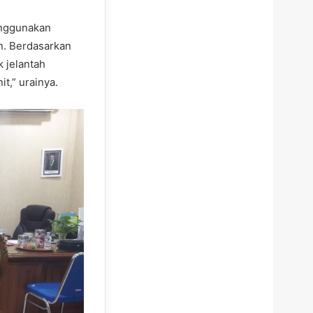
enggunakan
. Berdasarkan
k jelantah
t,” urainya.