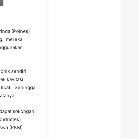
rinda (Polnes)
ng., mereka
enggunakan
sonik sendiri
ek kavitasi
 lipat. “Sehingga
katanya.
ndapat sokongan
udristek)
iswa (PKM)