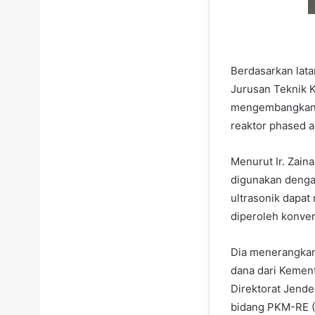
Berdasarkan lata
Jurusan Teknik Ki
mengembangkan t
reaktor phased ar
Menurut Ir. Zaina
digunakan dengan
ultrasonik dapat 
diperoleh konvers
Dia menerangkan
dana dari Kement
Direktorat Jende
bidang PKM-RE (R