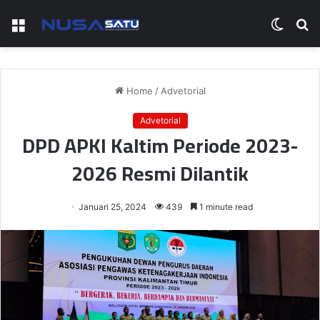
Menu
Switch
S
skin
fo
Home
/
Advetorial
Advetorial
DPD APKI Kaltim Periode 2023-
2026 Resmi Dilantik
Januari 25, 2024
439
1 minute read