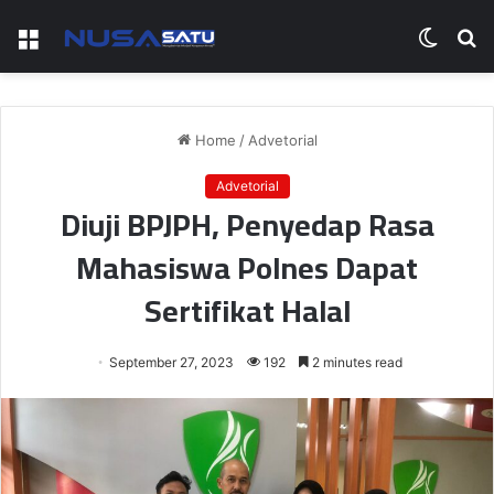
Menu
Switch
S
skin
fo
Home
/
Advetorial
Advetorial
Diuji BPJPH, Penyedap Rasa
Mahasiswa Polnes Dapat
Sertifikat Halal
September 27, 2023
192
2 minutes read