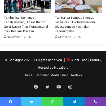
Tumbuhkan Semangat
Tak Hanya Tempat Tinggal,
Kepahlawanan, Dinsos Kaltim
Lansia di PSTW Nirwana Puri
Gelar Napak Tilas Perjuangan di
Dibina dengan Kasih dan
TMP Kesuma Bangsa
Keterampilan
November 1, 2025
Oktober 31, 2025
© Copyright 2026, All Rights Reserved |
Q-har-Labs
| Proudly
Hosted by
NusaSatu
Home
Pedoman Media Siber
Redaksi
Facebook
Twitter
YouTube
Instagram