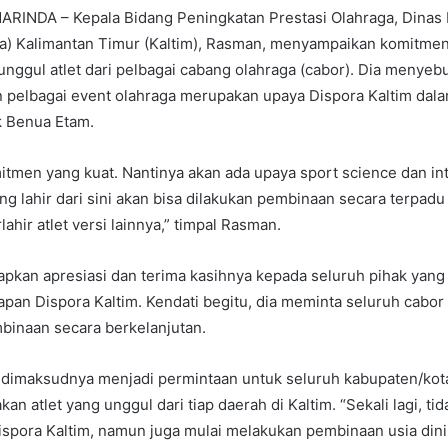
INDA – Kepala Bidang Peningkatan Prestasi Olahraga, Dinas
ra) Kalimantan Timur (Kaltim), Rasman, menyampaikan komitme
 unggul atlet dari pelbagai cabang olahraga (cabor). Dia menyebu
 pelbagai event olahraga merupakan upaya Dispora Kaltim dal
ik Benua Etam.
tmen yang kuat. Nantinya akan ada upaya sport science dan int
ang lahir dari sini akan bisa dilakukan pembinaan secara terpadu
lahir atlet versi lainnya,” timpal Rasman.
kan apresiasi dan terima kasihnya kepada seluruh pihak yang
an Dispora Kaltim. Kendati begitu, dia meminta seluruh cabor
inaan secara berkelanjutan.
dimaksudnya menjadi permintaan untuk seluruh kabupaten/kota
an atlet yang unggul dari tiap daerah di Kaltim. “Sekali lagi, ti
spora Kaltim, namun juga mulai melakukan pembinaan usia dini