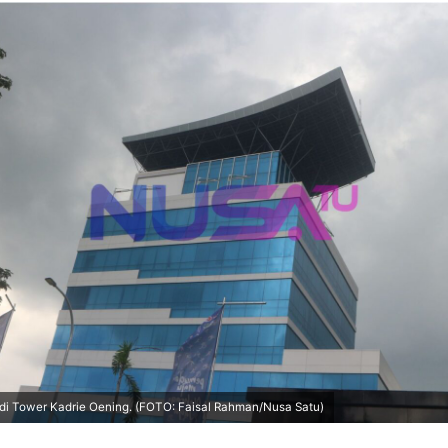
 di Tower Kadrie Oening. (FOTO: Faisal Rahman/Nusa Satu)