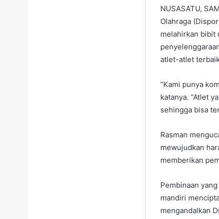
NUSASATU, SAMAR
Olahraga (Dispo
melahirkan bibit
penyelenggaraan
atlet-atlet terba
“Kami punya komi
katanya. “Atlet y
sehingga bisa ter
Rasman mengucap
mewujudkan harap
memberikan pemb
Pembinaan yang 
mandiri menciptak
mengandalkan Di