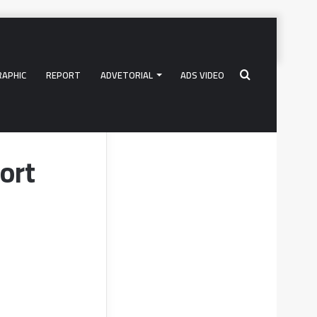
RAPHIC
REPORT
ADVETORIAL
ADS VIDEO
Search
ntelligence
ort
for