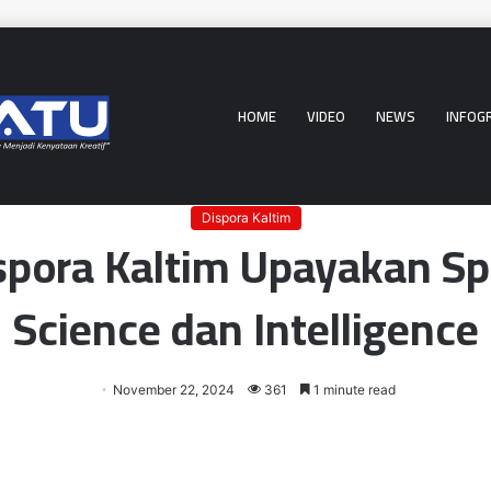
HOME
VIDEO
NEWS
INFOG
Advetorial
/
Dispora Kaltim
/
Dispora Kaltim Upayakan Sport Science dan I
Dispora Kaltim
spora Kaltim Upayakan Sp
Science dan Intelligence
November 22, 2024
361
1 minute read
er