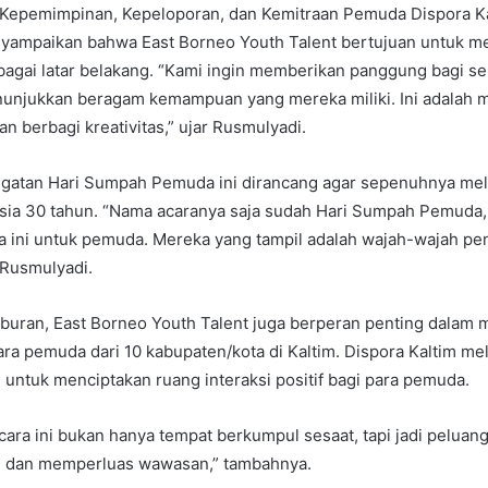
 Kepemimpinan, Kepeloporan, dan Kemitraan Pemuda Dispora Ka
yampaikan bahwa East Borneo Youth Talent bertujuan untuk m
agai latar belakang. “Kami ingin memberikan panggung bagi s
nunjukkan beragam kemampuan yang mereka miliki. Ini adalah
n berbagi kreativitas,” ujar Rusmulyadi.
atan Hari Sumpah Pemuda ini dirancang agar sepenuhnya mel
sia 30 tahun. “Nama acaranya saja sudah Hari Sumpah Pemuda, 
a ini untuk pemuda. Mereka yang tampil adalah wajah-wajah pe
 Rusmulyadi.
iburan, East Borneo Youth Talent juga berperan penting dalam
tara pemuda dari 10 kabupaten/kota di Kaltim. Dispora Kaltim mel
al untuk menciptakan ruang interaksi positif bagi para pemuda.
cara ini bukan hanya tempat berkumpul sesaat, tapi jadi peluan
ng dan memperluas wawasan,” tambahnya.