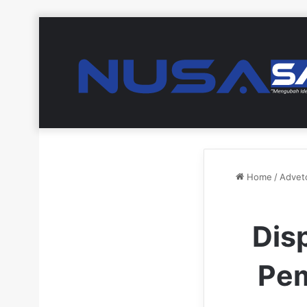
Home
/
Adveto
Dis
Pem