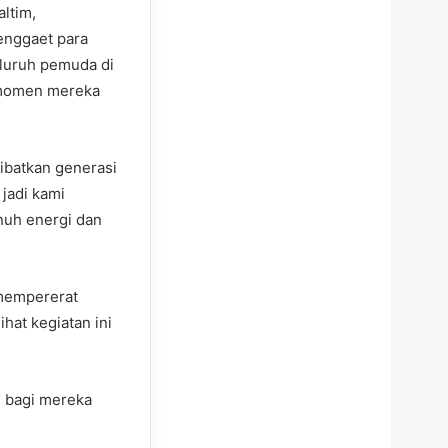
ltim,
enggaet para
eluruh pemuda di
 momen mereka
ibatkan generasi
jadi kami
nuh energi dan
 mempererat
ihat kegiatan ini
g bagi mereka