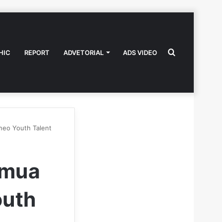
Search
HIC
REPORT
ADVETORIAL
ADS VIDEO
neo Youth Talent
for
emua
outh