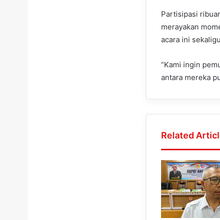
Partisipasi ribu
merayakan momen
acara ini sekali
“Kami ingin pemu
antara mereka pu
Related Artic