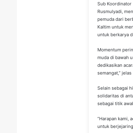
Sub Koordinator
Rusmulyadi, men
pemuda dari berb
Kaltim untuk me
untuk berkarya da
Momentum pering
muda di bawah u
dedikasikan acar
semangat,” jelas
Selain sebagai h
solidaritas di an
sebagai titik aw
“Harapan kami, a
untuk berjejari