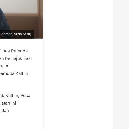
l Rahman/Nusa Satu)
Dinas Pemuda
an bertajuk East
a ini
pemuda Kaltim
ab Kaltim, Vocal
atan ini
a dan