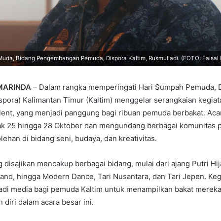
 Muda, Bidang Pengembangan Pemuda, Dispora Kaltim, Rusmuliadi. (FOTO: Faisa
MARINDA
– Dalam rangka memperingati Hari Sumpah Pemuda, 
spora) Kalimantan Timur (Kaltim) menggelar serangkaian kegiat
ent, yang menjadi panggung bagi ribuan pemuda berbakat. Acar
ak 25 hingga 28 Oktober dan mengundang berbagai komunitas 
lehan di bidang seni, budaya, dan kreativitas.
 disajikan mencakup berbagai bidang, mulai dari ajang Putri Hij
Band, hingga Modern Dance, Tari Nusantara, dan Tari Jepen. Kegi
adi media bagi pemuda Kaltim untuk menampilkan bakat merek
diri dalam acara besar ini.