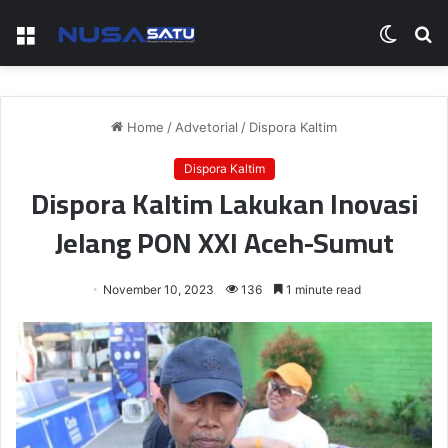
Menu
Switch
S
skin
fo
Home
/
Advetorial
/
Dispora Kaltim
Dispora Kaltim
Dispora Kaltim Lakukan Inovasi
Jelang PON XXI Aceh-Sumut
November 10, 2023
136
1 minute read