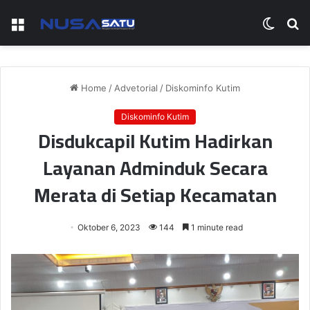
Menu
Switch
S
skin
fo
Home
/
Advetorial
/
Diskominfo Kutim
Diskominfo Kutim
Disdukcapil Kutim Hadirkan
Layanan Adminduk Secara
Merata di Setiap Kecamatan
Oktober 6, 2023
144
1 minute read