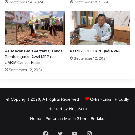
September 24, 2024
September 13, 2024
Peletakan Batu Pertama, Tandai
Pasti! 4.303 TK2D Jadi PPPK
Pembangunan Awal MPP dan
September 12, 2024
UMKM Center Kutim
September 12, 2024
© Copyright 2026, All Rights Reserved |
Q-har-Labs
| Proudly
Hosted by
NusaSatu
Home
Pedoman Media Siber
Redaksi
Facebook
Twitter
YouTube
Instagram