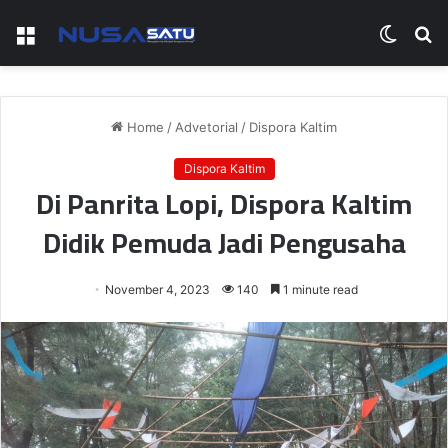
Menu
Switch
S
skin
fo
Home
/
Advetorial
/
Dispora Kaltim
Dispora Kaltim
Di Panrita Lopi, Dispora Kaltim
Didik Pemuda Jadi Pengusaha
November 4, 2023
140
1 minute read