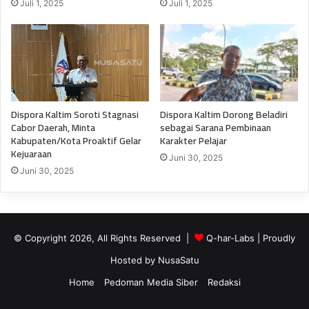
Juli 1, 2025
Juli 1, 2025
Dispora Kaltim Soroti Stagnasi
Dispora Kaltim Dorong Beladiri
Cabor Daerah, Minta
sebagai Sarana Pembinaan
Kabupaten/Kota Proaktif Gelar
Karakter Pelajar
Kejuaraan
Juni 30, 2025
Juni 30, 2025
© Copyright 2026, All Rights Reserved |
Q-har-Labs
| Proudly
Hosted by
NusaSatu
Home
Pedoman Media Siber
Redaksi