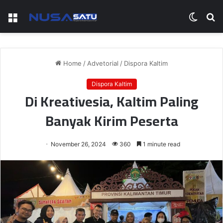
Menu
Switch
S
skin
fo
Home
/
Advetorial
/
Dispora Kaltim
Dispora Kaltim
Di Kreativesia, Kaltim Paling
Banyak Kirim Peserta
November 26, 2024
360
1 minute read