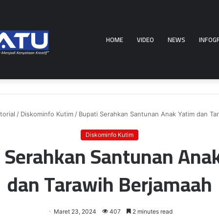
HOME
VIDEO
NEWS
INFOG
orial
/
Diskominfo Kutim
/
Bupati Serahkan Santunan Anak Yatim dan Ta
Diskominfo Kutim
i Serahkan Santunan Anak
dan Tarawih Berjamaah
Maret 23, 2024
407
2 minutes read