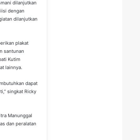
mani dilanjutkan
iisi dengan
iatan dilanjutkan
erikan plakat
an santunan
pati Kutim
t lainnya.
embutuhkan dapat
i,” singkat Ricky
itra Manunggal
as dan peralatan