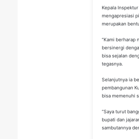
Kepala Inspektu
mengapresiasi p
merupakan bentuk
“Kami berharap n
bersinergi denga
bisa sejalan den
tegasnya.
Selanjutnya ia b
pembangunan Kut
bisa memenuhi se
“Saya turut bang
bupati dan jajar
sambutannya den