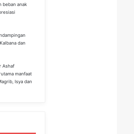
n beban anak
presiasi
endampingan
Kalbana dan
r Ashaf
rutama manfaat
Magrib, Isya dan