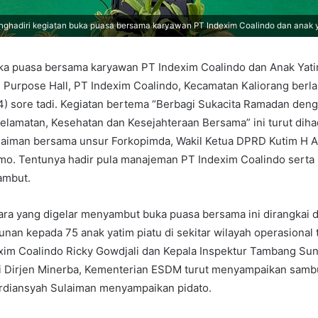
ghadiri kegiatan buka puasa bersama karyawan PT Indexim Coalindo dan anak yati
 puasa bersama karyawan PT Indexim Coalindo dan Anak Yatim
 Purpose Hall, PT Indexim Coalindo, Kecamatan Kaliorang berl
4) sore tadi. Kegiatan bertema “Berbagi Sukacita Ramadan de
amatan, Kesehatan dan Kesejahteraan Bersama” ini turut dihad
laiman bersama unsur Forkopimda, Wakil Ketua DPRD Kutim H A
mo. Tentunya hadir pula manajeman PT Indexim Coalindo serta
ambut.
cara yang digelar menyambut buka puasa bersama ini dirangkai
nan kepada 75 anak yatim piatu di sekitar wilayah operasional
exim Coalindo Ricky Gowdjali dan Kepala Inspektur Tambang Su
i Dirjen Minerba, Kementerian ESDM turut menyampaikan sam
Ardiansyah Sulaiman menyampaikan pidato.