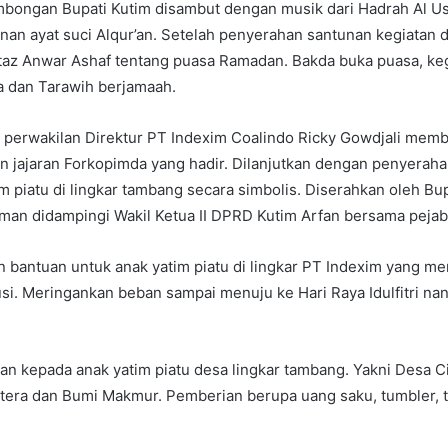
mbongan Bupati Kutim disambut dengan musik dari Hadrah Al Us
an ayat suci Alqur’an. Setelah penyerahan santunan kegiatan d
taz Anwar Ashaf tentang puasa Ramadan. Bakda buka puasa, keg
ya dan Tarawih berjamaah.
perwakilan Direktur PT Indexim Coalindo Ricky Gowdjali memb
n jajaran Forkopimda yang hadir. Dilanjutkan dengan penyerah
m piatu di lingkar tambang secara simbolis. Diserahkan oleh Bu
man didampingi Wakil Ketua II DPRD Kutim Arfan bersama pejaba
bantuan untuk anak yatim piatu di lingkar PT Indexim yang m
i. Meringankan beban sampai menuju ke Hari Raya Idulfitri nant
an kepada anak yatim piatu desa lingkar tambang. Yakni Desa C
tera dan Bumi Makmur. Pemberian berupa uang saku, tumbler, t