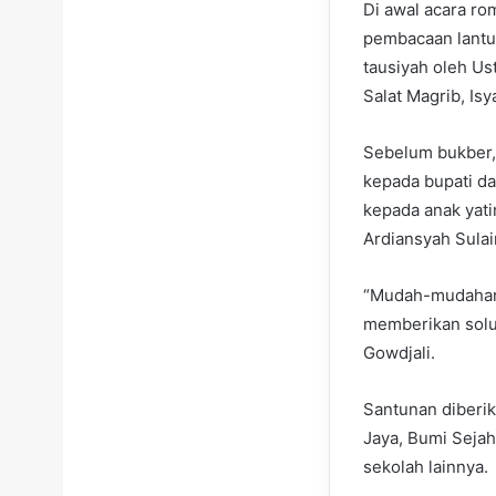
Di awal acara ro
pembacaan lantun
tausiyah oleh Us
Salat Magrib, Is
Sebelum bukber, 
kepada bupati da
kepada anak yati
Ardiansyah Sulai
“Mudah-mudahan 
memberikan solus
Gowdjali.
Santunan diberik
Jaya, Bumi Sejah
sekolah lainnya.