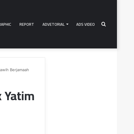
RAPHIC
REPORT
ADVETORIAL
ADS VIDEO
Search
rawih Berjamaah
for
 Yatim