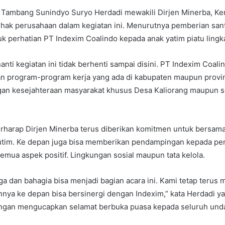
r Tambang Sunindyo Suryo Herdadi mewakili Dirjen Minerba, 
ihak perusahaan dalam kegiatan ini. Menurutnya pemberian san
 perhatian PT Indexim Coalindo kepada anak yatim piatu lingk
anti kegiatan ini tidak berhenti sampai disini. PT Indexim Coali
n program-program kerja yang ada di kabupaten maupun provin
gan kesejahteraan masyarakat khusus Desa Kaliorang maupun se
erharap Dirjen Minerba terus diberikan komitmen untuk bersam
im. Ke depan juga bisa memberikan pendampingan kepada pe
mua aspek positif. Lingkungan sosial maupun tata kelola.
ga dan bahagia bisa menjadi bagian acara ini. Kami tetap terus
annya ke depan bisa bersinergi dengan Indexim,” kata Herdadi 
gan mengucapkan selamat berbuka puasa kepada seluruh und