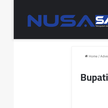
Home
/
Advet
Bupat