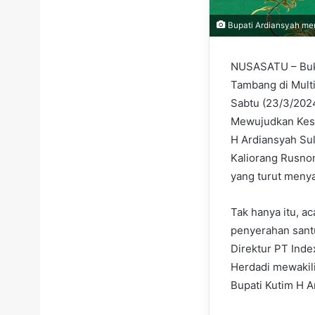
Bupati Ardiansyah men
NUSASATU – Buka
Tambang di Multi
Sabtu (23/3/202
Mewujudkan Kesel
H Ardiansyah Su
Kaliorang Rusno
yang turut meny
Tak hanya itu, a
penyerahan santu
Direktur PT Ind
Herdadi mewakil
Bupati Kutim H 