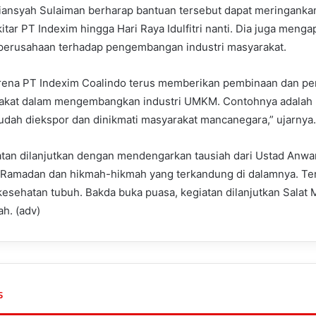
diansyah Sulaiman berharap bantuan tersebut dapat meringanka
kitar PT Indexim hingga Hari Raya Idulfitri nanti. Dia juga menga
perusahaan terhadap pengembangan industri masyarakat.
arena PT Indexim Coalindo terus memberikan pembinaan dan p
akat dalam mengembangkan industri UMKM. Contohnya adalah 
udah diekspor dan dinikmati masyarakat mancanegara,” ujarnya.
iatan dilanjutkan dengan mendengarkan tausiah dari Ustad Anwa
Ramadan dan hikmah-hikmah yang terkandung di dalamnya. Te
 kesehatan tubuh. Bakda buka puasa, kegiatan dilanjutkan Salat 
h. (adv)
s