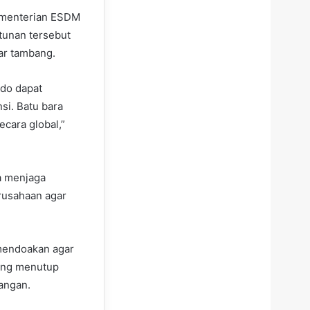
Kementerian ESDM
tunan tersebut
ar tambang.
ndo dapat
si. Batu bara
cara global,”
a menjaga
rusahaan agar
 mendoakan agar
yang menutup
angan.