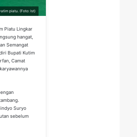
m piatu. (Foto: Ist)
 Piatu Lingkar
angsung hangat,
ngan Semangat
iri Bupati Kutim
rfan, Camat
 karyawannya
 dengan
 tambang.
nindyo Suryo
butan sebelum