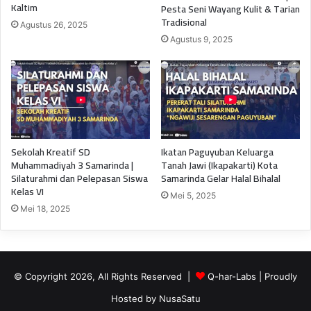
Kaltim
Pesta Seni Wayang Kulit & Tarian
Tradisional
Agustus 26, 2025
Agustus 9, 2025
Sekolah Kreatif SD
Ikatan Paguyuban Keluarga
Muhammadiyah 3 Samarinda |
Tanah Jawi (Ikapakarti) Kota
Silaturahmi dan Pelepasan Siswa
Samarinda Gelar Halal Bihalal
Kelas VI
Mei 5, 2025
Mei 18, 2025
© Copyright 2026, All Rights Reserved |
Q-har-Labs
| Proudly
Hosted by
NusaSatu