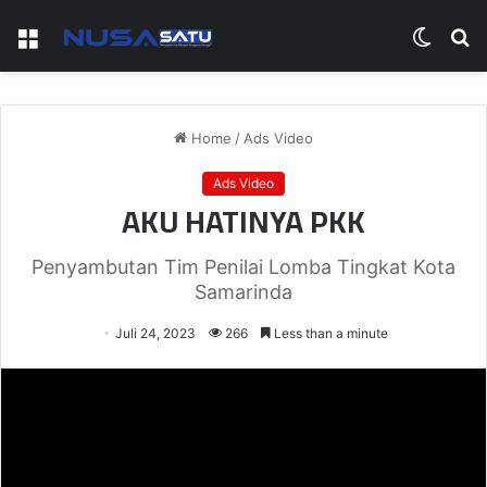
Menu
Switch
S
skin
fo
Home
/
Ads Video
Ads Video
AKU HATINYA PKK
Penyambutan Tim Penilai Lomba Tingkat Kota
Samarinda
Juli 24, 2023
266
Less than a minute