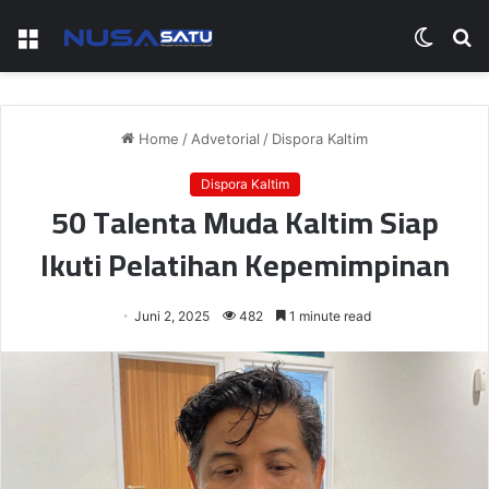
Menu
Switch
S
skin
fo
Home
/
Advetorial
/
Dispora Kaltim
Dispora Kaltim
50 Talenta Muda Kaltim Siap
Ikuti Pelatihan Kepemimpinan
Juni 2, 2025
482
1 minute read