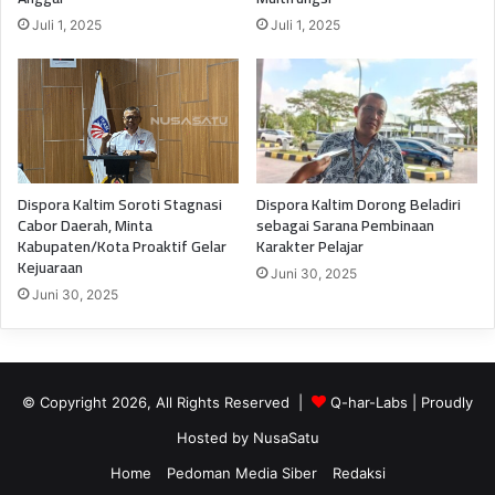
Juli 1, 2025
Juli 1, 2025
Dispora Kaltim Soroti Stagnasi
Dispora Kaltim Dorong Beladiri
Cabor Daerah, Minta
sebagai Sarana Pembinaan
Kabupaten/Kota Proaktif Gelar
Karakter Pelajar
Kejuaraan
Juni 30, 2025
Juni 30, 2025
© Copyright 2026, All Rights Reserved |
Q-har-Labs
| Proudly
Hosted by
NusaSatu
Home
Pedoman Media Siber
Redaksi