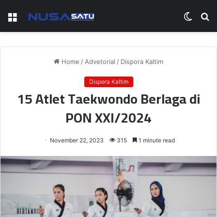
Menu
Switch
S
skin
fo
Home
/
Advetorial
/
Dispora Kaltim
Dispora Kaltim
15 Atlet Taekwondo Berlaga di
PON XXI/2024
November 22, 2023
315
1 minute read